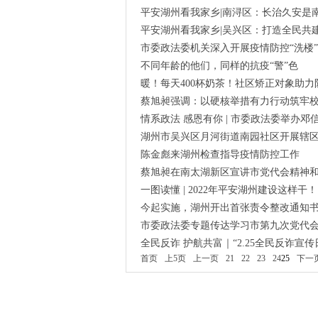
平安湖州看我家乡|南浔区：长治久安是
平安湖州看我家乡|吴兴区：打造全民共
市委政法委机关深入开展疫情防控“洗楼
不同年龄的他们，同样的抗疫“警”色
暖！每天400杯奶茶！社区矫正对象助力
蔡旭昶强调：以硬核举措有力行动筑牢
情系政法 感恩有你 | 市委政法委举办
湖州市吴兴区月河街道南园社区开展辖
陈金彪来湖州检查指导疫情防控工作
蔡旭昶在南太湖新区宣讲市党代会精神
一图读懂 | 2022年平安湖州建设这样干！
今起实施，湖州开出首张责令整改通知
市委政法委专题传达学习市第九次党代
全民反诈 护航共富｜“2.25全民反诈宣传
首页
上5页
上一页
21
22
23
24
25
下一