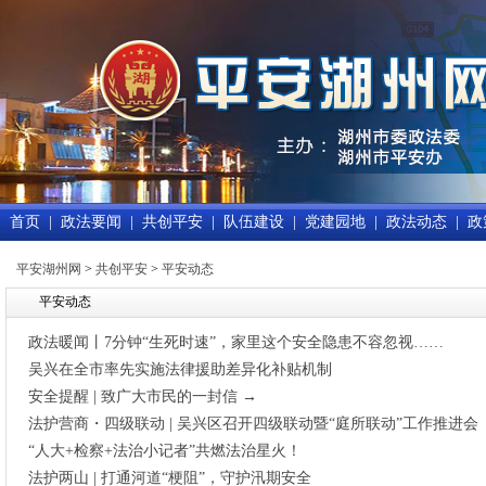
首页
|
政法要闻
|
共创平安
|
队伍建设
|
党建园地
|
政法动态
|
政
平安湖州网
>
共创平安
>
平安动态
平安动态
政法暖闻丨7分钟“生死时速”，家里这个安全隐患不容忽视……
吴兴在全市率先实施法律援助差异化补贴机制
安全提醒 | 致广大市民的一封信 →
法护营商・四级联动 | 吴兴区召开四级联动暨“庭所联动”工作推进会
“人大+检察+法治小记者”共燃法治星火！
法护两山 | 打通河道“梗阻”，守护汛期安全