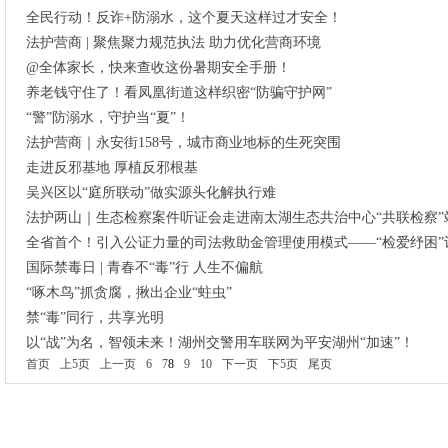
全民行动！反诈+防溺水，这个夏天这样过才安全！
法护营商 | 聚焦聚力规范执法 助力优化营商环境
@全体家长，快来查收这份暑期安全手册！
养老钱守住了！看凤凰街道这样织密“防骗守护网”
“警”防溺水，守护当“夏”！
法护营商｜永安街158号，城市商业地标的生死突围
走进反邪基地 厚植反邪根基
吴兴区以“庭所联动”做实源头化解执行难
法护两山｜生态检察案件听证会走进南太湖生态共治中心“共联检察”
全省首个！引入公证力量的司法救助金管理使用模式——“检爱纾困”
国际禁毒日 | 青春不“毒”行 人生不偏航
“啄木鸟”抓贪腐，揪出企业“蛀虫”
禁“毒”同行，共享光明
以“战”为名，智领未来！湖州交警用车联网为平安湖州“加速”！
首页
上5页
上一页
6
7
8
9
10
下一页
下5页
尾页