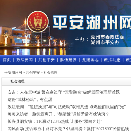
首页
|
政法要闻
|
共创平安
|
队伍建设
|
党建园地
|
政法动态
|
政
平安湖州网
>
共创平安
>
社会治理
社会治理
安吉：人在景中游 警在身边守 “景警融合”破解景区治理新难题
这份“武林秘籍”，有点甜
政法暖闻丨“追赃挽损”与“司法救助”双维共进 点燃他们眼里的“光”
每每来访者一脸笑意离开，“德清嫂”调解矛盾有啥诀窍？
长兴县泗安镇：110联动12345热线 让服务“双向奔赴”
闻风而动 接诉即办丨路灯不亮？邻里纠纷？就打“6071890”民情热线