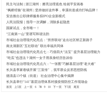
民主与法制 | 浙江湖州：擦亮治理底色 绘就平安画卷
“枫桥经验”在湖州 | 坚持做好这件事，阜溪街道成功打响品牌！
安吉推出公职律师服务拟IPO企业新模式
人民法院报｜指导一次调解，消除多起隐患
国家试点，全市唯一！
“江南第一山”里谱写和谐法韵
市域社会治理现代化亮点：“所所联动”走出社区矫正新路子
南太湖新区“五社联动” 联出幸福共同体
市域社会治理现代化亮点七：巧借四大“法宝” 提升基层治理能力
“吃瓜”也违法？湖州一女子用亲身经历告诉你
市域社会治理现代化亮点六：“一张图”巧解基层治理“老大难”
长兴县李家巷镇开展“三宣传” ，筑牢群众反邪思想防线
德清县13个镇（街道） 社会治理中心集中揭牌
长兴县举行“141”基层治理体系对接疫情防控工作现场会
首页
上5页
上一页
6
7
8
9
10
下一页
下5页
尾页