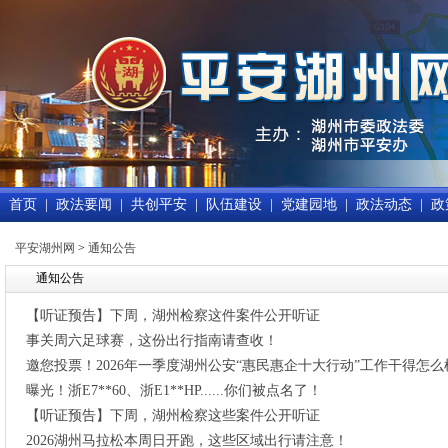
首页
|
政法要闻
|
共创平安
|
队伍建设
|
党建园地
|
政法动态
|
政
平安湖州网
>
通知公告
通知公告
【听证预告】下周，湖州检察这件案件公开听证
事关周六足球赛，这份出行指南请查收！
邀您投票！2026年一季度湖州公安“惠民惠企十大行动”工作干得怎么
曝光！浙E7**60、浙E1**HP......你们被点名了！
【听证预告】下周，湖州检察这些案件公开听证
2026湖州马拉松本周日开跑，这些区域出行请注意！