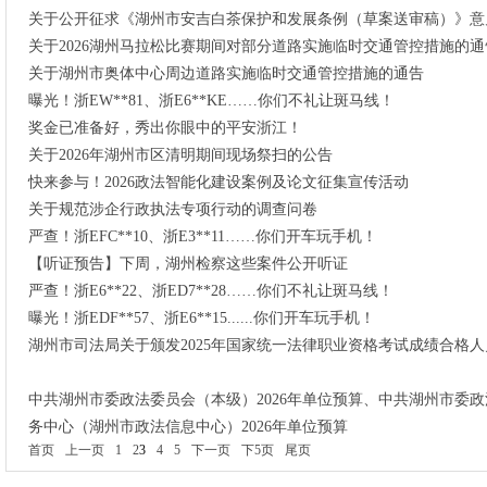
关于公开征求《湖州市安吉白茶保护和发展条例（草案送审稿）》意
关于2026湖州马拉松比赛期间对部分道路实施临时交通管控措施的通
关于湖州市奥体中心周边道路实施临时交通管控措施的通告
曝光！浙EW**81、浙E6**KE……你们不礼让斑马线！
奖金已准备好，秀出你眼中的平安浙江！
关于2026年湖州市区清明期间现场祭扫的公告
快来参与！2026政法智能化建设案例及论文征集宣传活动
关于规范涉企行政执法专项行动的调查问卷
严查！浙EFC**10、浙E3**11……你们开车玩手机！
【听证预告】下周，湖州检察这些案件公开听证
严查！浙E6**22、浙ED7**28……你们不礼让斑马线！
曝光！浙EDF**57、浙E6**15......你们开车玩手机！
湖州市司法局关于颁发2025年国家统一法律职业资格考试成绩合格
中共湖州市委政法委员会（本级）2026年单位预算、中共湖州市委政
务中心（湖州市政法信息中心）2026年单位预算
首页
上一页
1
2
3
4
5
下一页
下5页
尾页