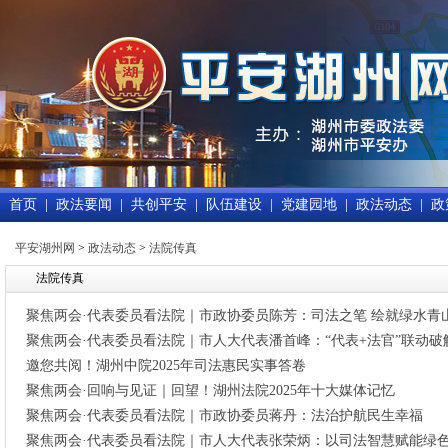
首页
|
政法要闻
|
共创平安
|
队伍建设
|
党建园地
|
政法动态
|
政
平安湖州网
>
政法动态
>
法院传真
法院传真
聚焦两会·代表委员看法院｜市政协委员陈芳：司法之笔 绘就绿水青
聚焦两会·代表委员看法院｜市人大代表潘首峰：“代表+法官”联动破
邀您共阅！湖州中院2025年司法惠民实事答卷
聚焦两会·回响与见证｜回望！湖州法院2025年十大媒体记忆
聚焦两会·代表委员看法院｜市政协委员蒋丹：法治护航民生幸福
聚焦两会·代表委员看法院｜市人大代表张荣炳：以司法智慧赋能绿