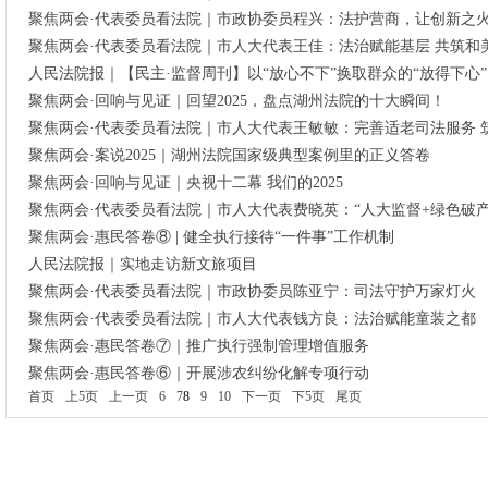
聚焦两会·代表委员看法院｜市政协委员程兴：法护营商，让创新之
聚焦两会·代表委员看法院｜市人大代表王佳：法治赋能基层 共筑和
人民法院报｜【民主·监督周刊】以“放心不下”换取群众的“放得下心”
聚焦两会·回响与见证｜回望2025，盘点湖州法院的十大瞬间！
聚焦两会·代表委员看法院｜市人大代表王敏敏：完善适老司法服务 
聚焦两会·案说2025｜湖州法院国家级典型案例里的正义答卷
聚焦两会·回响与见证｜央视十二幕 我们的2025
聚焦两会·代表委员看法院｜市人大代表费晓英：“人大监督+绿色破
聚焦两会·惠民答卷⑧ | 健全执行接待“一件事”工作机制
人民法院报｜实地走访新文旅项目
聚焦两会·代表委员看法院｜市政协委员陈亚宁：司法守护万家灯火
聚焦两会·代表委员看法院｜市人大代表钱方良：法治赋能童装之都
聚焦两会·惠民答卷⑦｜推广执行强制管理增值服务
聚焦两会·惠民答卷⑥｜开展涉农纠纷化解专项行动
首页
上5页
上一页
6
7
8
9
10
下一页
下5页
尾页