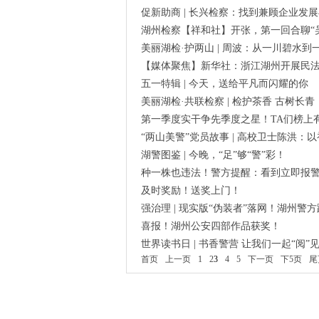
促新助商 | 长兴检察：找到兼顾企业发
湖州检察【祥和社】开张，第一回合聊“
美丽湖检·护两山 | 周波：从一川碧水
【媒体聚焦】新华社：浙江湖州开展民
五一特辑 | 今天，送给平凡而闪耀的你
美丽湖检·共联检察 | 检护茶香 古树长青
第一季度实干争先季度之星！TA们榜上
“两山美警”党员故事 | 高校卫士陈洪
湖警图鉴 | 今晚，“足”够“警”彩！
种一株也违法！警方提醒：看到立即报
及时奖励！送奖上门！
强治理 | 现实版“伪装者”落网！湖州警
喜报！湖州公安四部作品获奖！
世界读书日 | 书香警营 让我们一起“阅”
首页
上一页
1
2
3
4
5
下一页
下5页
尾