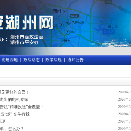
党建园地
|
政法动态
|
政策法规
|
通知公告
遇见更好的自己！
2026年
里走出的电机专家
2026年
这波普法“精准投送”全覆盖！
2026年
当“燃” 奋斗有我
2026年
再现
2026年
悔单，怎么办？
2026年