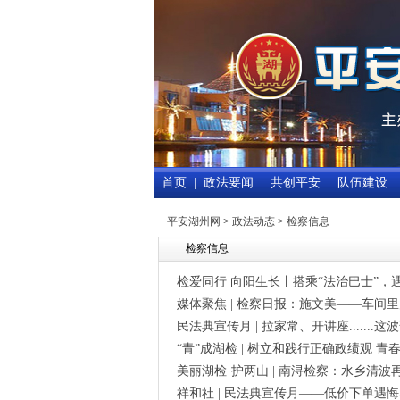
首页
|
政法要闻
|
共创平安
|
队伍建设
|
平安湖州网
>
政法动态
>
检察信息
检察信息
检爱同行 向阳生长丨搭乘“法治巴士”，
媒体聚焦 | 检察日报：施文美——车间
民法典宣传月 | 拉家常、开讲座.......
“青”成湖检 | 树立和践行正确政绩观 青春
美丽湖检·护两山 | 南浔检察：水乡清波
祥和社 | 民法典宣传月——低价下单遇