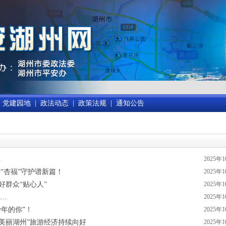
党建园地
|
政法动态
|
政策法规
|
通知公告
…
2025年
 “杏福”守护谱新篇！
2025年
好群众“贴心人”
2025年
警…
2025年
少年的你”！
2025年
度护航“美丽湖州”旅游经济持续向好
2025年