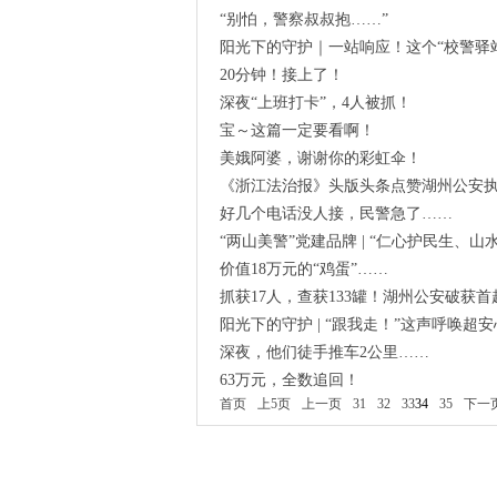
“别怕，警察叔叔抱……”
阳光下的守护｜一站响应！这个“校警驿
20分钟！接上了！
深夜“上班打卡”，4人被抓！
宝～这篇一定要看啊！
美娥阿婆，谢谢你的彩虹伞！
《浙江法治报》头版头条点赞湖州公安执
好几个电话没人接，民警急了……
“两山美警”党建品牌 | “仁心护民生
价值18万元的“鸡蛋”……
抓获17人，查获133罐！湖州公安破获首
阳光下的守护 | “跟我走！”这声呼唤超安
深夜，他们徒手推车2公里……
63万元，全数追回！
首页
上5页
上一页
31
32
33
34
35
下一