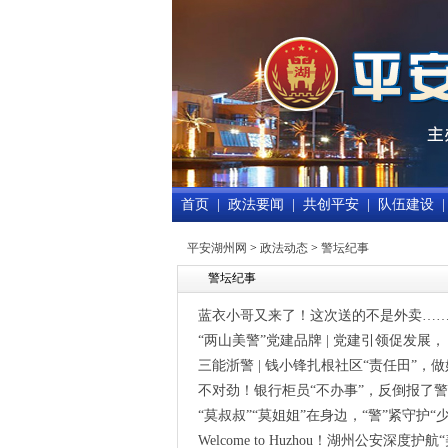
首页
|
政法要闻
|
共创平安
|
队伍建设
|
平安湖州网
>
政法动态
>
警坛纪事
警坛纪事
蓝衣小哥又来了！这次送的不是外卖…
“两山美警”党建品牌 | 党建引领促发展，
三能浙警 | 钱小锋扎根社区“责任田”，做
不对劲！银行柜员“不办事”，反倒报了
“莫叔叔”“莫姐姐”在身边，“警”紧守护“
Welcome to Huzhou！湖州公安深