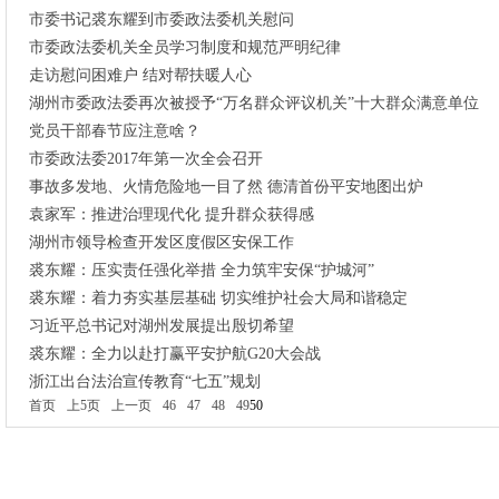
市委书记裘东耀到市委政法委机关慰问
市委政法委机关全员学习制度和规范严明纪律
走访慰问困难户 结对帮扶暖人心
湖州市委政法委再次被授予“万名群众评议机关”十大群众满意单位
党员干部春节应注意啥？
市委政法委2017年第一次全会召开
事故多发地、火情危险地一目了然 德清首份平安地图出炉
袁家军：推进治理现代化 提升群众获得感
湖州市领导检查开发区度假区安保工作
裘东耀：压实责任强化举措 全力筑牢安保“护城河”
裘东耀：着力夯实基层基础 切实维护社会大局和谐稳定
习近平总书记对湖州发展提出殷切希望
裘东耀：全力以赴打赢平安护航G20大会战
浙江出台法治宣传教育“七五”规划
首页
上5页
上一页
46
47
48
49
50