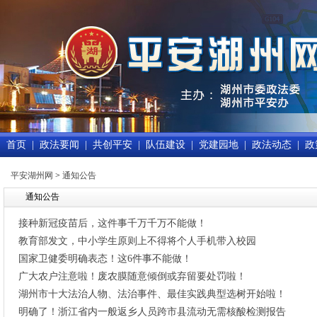
首页
|
政法要闻
|
共创平安
|
队伍建设
|
党建园地
|
政法动态
|
政
平安湖州网
>
通知公告
通知公告
接种新冠疫苗后，这件事千万千万不能做！
教育部发文，中小学生原则上不得将个人手机带入校园
国家卫健委明确表态！这6件事不能做！
广大农户注意啦！废农膜随意倾倒或弃留要处罚啦！
湖州市十大法治人物、法治事件、最佳实践典型选树开始啦！
明确了！浙江省内一般返乡人员跨市县流动无需核酸检测报告