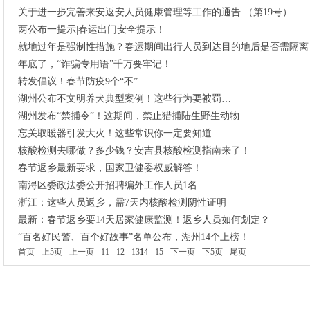
关于进一步完善来安返安人员健康管理等工作的通告 （第19号）
两公布一提示|春运出门安全提示！
就地过年是强制性措施？春运期间出行人员到达目的地后是否需隔离
年底了，“诈骗专用语”千万要牢记！
转发倡议！春节防疫9个“不”
湖州公布不文明养犬典型案例！这些行为要被罚…
湖州发布“禁捕令”！这期间，禁止猎捕陆生野生动物
忘关取暖器引发大火！这些常识你一定要知道...
核酸检测去哪做？多少钱？安吉县核酸检测指南来了！
春节返乡最新要求，国家卫健委权威解答！
南浔区委政法委公开招聘编外工作人员1名
浙江：这些人员返乡，需7天内核酸检测阴性证明
最新：春节返乡要14天居家健康监测！返乡人员如何划定？
“百名好民警、百个好故事”名单公布，湖州14个上榜！
首页
上5页
上一页
11
12
13
14
15
下一页
下5页
尾页