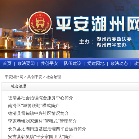
首页
|
政法要闻
|
共创平安
|
队伍建设
|
党建园地
|
政法动态
|
政
平安湖州网
>
共创平安
>
社会治理
社会治理
德清县社会治理综合服务中心简介
南浔区“城警联勤”模式简介
德清县雷甸镇中兴社区情况简介
李家巷镇刘家渡村“智租式”管理简介
长兴县太湖街道基层治理四平台运行简介
安吉县鄣吴镇“平安家园卫队”简介