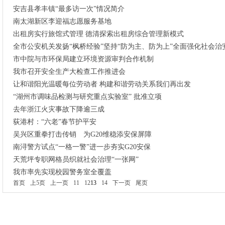
安吉县孝丰镇“最多访一次”情况简介
南太湖新区李迎福志愿服务基地
出租房实行旅馆式管理 德清探索出租房综合管理新模式
全市公安机关发扬“枫桥经验”坚持“防为主、防为上”全面强化社会治
市中院与市环保局建立环境资源审判合作机制
我市召开安全生产大检查工作推进会
让和谐阳光温暖每位劳动者 构建和谐劳动关系我们再出发
“湖州市调味品检测与研究重点实验室” 批准立项
去年浙江火灾事故下降逾三成
荻港村：“六老”春节护平安
吴兴区重拳打击传销 为G20维稳添安保屏障
南浔警方试点“一格一警”进一步夯实G20安保
天荒坪专职网格员织就社会治理“一张网”
我市率先实现校园警务室全覆盖
首页
上5页
上一页
11
12
13
14
下一页
尾页