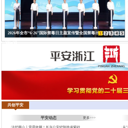
2026年全市“6·26”国际禁毒日主题宣传暨全国禁毒示范城市创建活
1
2
3
4
5
动启动
共创平安
平安动态
更多>>>
·
法护两山丨雷霆收网！长兴公安铲除跨省紫砂...
·
从“