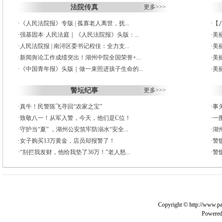
法院传真
更多>>>
·
《人民法院报》专版 | 孤寡老人离世，抚...
·
【
·
强基固本·人民法庭｜《人民法院报》头版：...
·
美丽
·
人民法院报 | 南浔区委书记程佳：全力支...
·
美
·
新闻舆论工作成绩突出！湖州中院全国荣誉+...
·
美
·
《中国青年报》头版｜做一束照进孩子生命的...
·
美
警坛纪事
更多>>>
·
真牛！民警陈飞寻回“农家之宝”
·
事
·
致敬八一！从军入警，今天，他们是C位！
·
一图
·
守护当“夏” ，湖州公安筑牢防溺水“安全...
·
湖
·
女子购买13万黄金，店员却报警了！
·
警
·
“别拦我发财，他给我垫了36万！”老人怒...
·
警
Copyright © http://www.pa
Powere