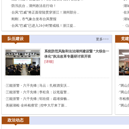
·
防汛抗台，湖州政法在行动！
·
湖
·
台风“巴威”将正面登陆贯穿浙江！湖州部分...
·
在
·
刚刚，市气象台发布台风警报
·
湖
·
台风“巴威”已进入24小时警戒线！浙江提...
·
《
队伍建设
党
更多>>>
系统防范风险和法治湖州建设暨 “大综合一
体化”执法改革专题研讨班开班
[详细]
·
三能浙警・六干先锋 | 马云：扎根泗安沃...
·
“两山
·
三能浙警・六干先锋 | 李松良：以笔蕴警...
·
“两山
·
三能浙警・六干先锋 | 邹欣煜：疏堵保畅...
·
市检察
·
美丽湖检·全科检察官 | 控申大厅来了新...
·
“两山美
政法动态