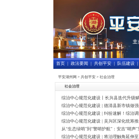
首页
|
政法要闻
|
共创平安
|
队伍建设
|
平安湖州网
>
共创平安
>
社会治理
社会治理
综治中心规范化建设丨长兴县迭代升级
综治中心规范化建设 | 德清县新市镇做强
综治中心规范化建设 | 纠纷速解！综治
综治中心规范化建设 | 吴兴区深化统筹
从“生态绿哨”到“警哨护航”：安吉“哨声
综治中心规范化建设 | 将治理触角延伸至