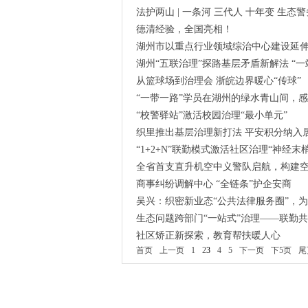
法护两山 | 一条河 三代人 十年变 生态
德清经验，全国亮相！
湖州市以重点行业领域综治中心建设延
湖州“五联治理”探路基层矛盾新解法 “一
从篮球场到治理会 浙皖边界暖心“传球”
“一带一路”学员在湖州的绿水青山间，感
“校警驿站”激活校园治理“最小单元”
织里推出基层治理新打法 平安积分纳入
“1+2+N”联勤模式激活社区治理“神经末梢
全省首支直升机空中义警队启航，构建
商事纠纷调解中心 “全链条”护企安商
吴兴：织密新业态“公共法律服务圈”，
生态问题跨部门“一站式”治理——联勤共
社区矫正新探索，教育帮扶暖人心
首页
上一页
1
2
3
4
5
下一页
下5页
尾