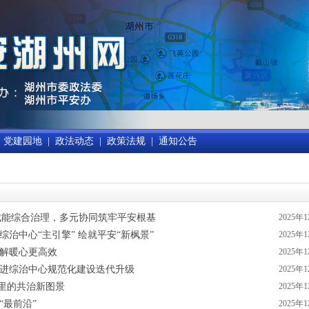
党建园地
|
政法动态
|
政策法规
|
通知公告
赋能综合治理，多元协同筑牢平安根基
2025年
综治中心“主引擎” 绘就平安“新枫景”
2025年
调解暖心更高效
2025年
推进综治中心规范化建设迭代升级
2025年
”里的共治新图景
2025年
“最前沿”
2025年