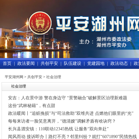
首页
|
政法要闻
|
共创平安
|
队伍建设
|
党建园地
|
政法动态
|
政
平安湖州网
>
共创平安
>
社会治理
社会治理
安吉：人在景中游 警在身边守 “景警融合”破解景区治理新难题
这份“武林秘籍”，有点甜
政法暖闻丨“追赃挽损”与“司法救助”双维共进 点燃他们眼里的“光”
每每来访者一脸笑意离开，“德清嫂”调解矛盾有啥诀窍？
长兴县泗安镇：110联动12345热线 让服务“双向奔赴”
闻风而动 接诉即办丨路灯不亮？邻里纠纷？就打“6071890”民情热线