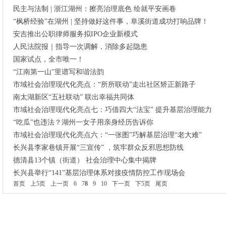
民主与法制 | 浙江湖州：擦亮治理底色 绘就平安画卷
“枫桥经验”在湖州 | 坚持做好这件事，阜溪街道成功打响品牌！
安吉推出公职律师服务拟IPO企业新模式
人民法院报｜指导一次调解，消除多起隐患
国家试点，全市唯一！
“江南第一山”里谱写和谐法韵
市域社会治理现代化亮点：“所所联动”走出社区矫正新路子
南太湖新区“五社联动” 联出幸福共同体
市域社会治理现代化亮点七：巧借四大“法宝” 提升基层治理能力
“吃瓜”也违法？湖州一女子用亲身经历告诉你
市域社会治理现代化亮点六：“一张图”巧解基层治理“老大难”
长兴县李家巷镇开展“三宣传” ，筑牢群众反邪思想防线
德清县13个镇（街道） 社会治理中心集中揭牌
长兴县举行“141”基层治理体系对接疫情防控工作现场会
首页
上5页
上一页
6
7
8
9
10
下一页
下5页
尾页