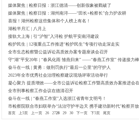
媒体聚焦 | 检察日报：浙江德清——创新假象被戳破了
媒体聚焦 | 检察日报：湖州南浔——“田长+检察长”合力护农耕
喜报！湖州检察这些集体和个人榜上有名！
湖检半月汇 | 八月上
接轨大上海 | 引“沪智”入浔检 护航平安南浔建设
检护民生 | 12项重点工作推进“检护民生”专项行动走深走实
全市生态检察暨公益诉讼高质效办案专题座谈会召开
守“湖”平安20年 | “春风化雨 雏燕归来” ——“春燕工作室” 传递接
奋斗在一线 | 黄勇：做刑罚执行“最后一公里”的守护人
2023年全市优秀社会治理检察建议现场评审活动举行
凝心聚力 提质增效——全市公益诉讼检察工作暨高质效办案推进会
全市刑事检察工作会议在德清召开
奋斗在一线 | “春燕工作室”入选浙江省青年文明号！
市检察院联合市妇联举办“法治守护半边天 携手建功新时代”检察开
首页
上5页
上一页
26
27
28
29
30
下一页
下5页
尾页