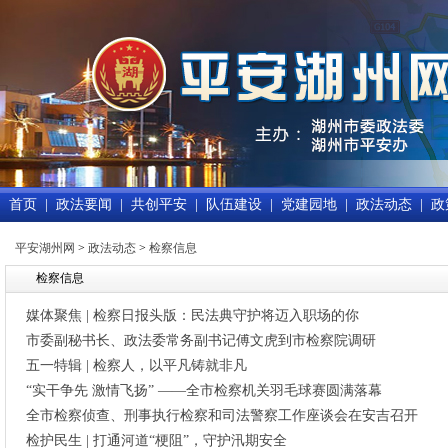
首页
|
政法要闻
|
共创平安
|
队伍建设
|
党建园地
|
政法动态
|
政
平安湖州网
>
政法动态
>
检察信息
检察信息
媒体聚焦 | 检察日报头版：民法典守护将迈入职场的你
市委副秘书长、政法委常务副书记傅文虎到市检察院调研
五一特辑 | 检察人，以平凡铸就非凡
“实干争先 激情飞扬” ——全市检察机关羽毛球赛圆满落幕
全市检察侦查、刑事执行检察和司法警察工作座谈会在安吉召开
检护民生 | 打通河道“梗阻”，守护汛期安全