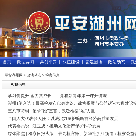
首页
|
政法要闻
|
共创平安
|
队伍建设
|
党建园地
|
政法动态
|
政
平安湖州网
>
政法动态
>
检察信息
检察信息
学习促提升 蓄力共成长——湖检新青年第一课开讲啦！
湖州1例入选！最高检发布代表建议、政协提案与公益诉讼检察建议
三八节特辑 | 记录“她”宣言，致敬检察“她”力量
全国人大代表张天任：以法治力量护航民营经济高质量发展
代表委员说 | 汪玉成：推动文化遗产保护科学发展
媒体聚焦 | 检察日报头版、最高检官微、新华社浙江频道：检察公益