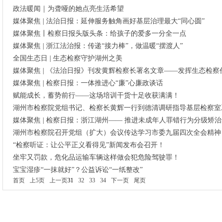
政法暖闻｜为聋哑的她点亮生活希望
媒体聚焦 | 法治日报：延伸服务触角画好基层治理最大“同心圆”
媒体聚焦丨检察日报头版头条：给孩子的爱多一分全一点
媒体聚焦 | 浙江法治报：传递“接力棒”，做温暖“摆渡人”
全国生态日 | 生态检察守护湖州之美
媒体聚焦 | 《法治日报》刊发黄辉检察长署名文章——发挥生态检
媒体聚焦 | 检察日报：一体推进心“廉”心廉政谈话
赋能成长，蓄势前行——这场培训干货十足收获满满！
湖州市检察院党组书记、检察长黄辉一行到德清调研指导基层检察室
媒体聚焦 | 检察日报：浙江湖州—— 推进未成年人罪错行为分级矫治
湖州市检察院召开党组（扩大）会议传达学习市委九届四次全会精神
“检察听证：让公平正义看得见”新闻发布会召开！
坐牢又罚款，危化品运输车辆这样做会犯危险驾驶罪！
宝宝湿疹“一抹就好”？公益诉讼“一纸整改”
首页
上5页
上一页
31
32
33
34
下一页
尾页