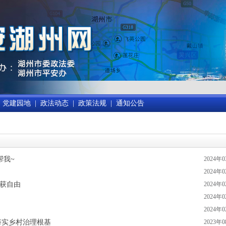
党建园地
|
政法动态
|
政策法规
|
通知公告
帮我~
2024年
2024年
重获自由
2024年
2024年
2024年
 夯实乡村治理根基
2023年