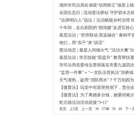
湖州市司法局在省级“信用矫正”场景上
全国生态日 | 流动普法驿站 守护碧水古
“法律明白人”说法丨法治赋能乡村治理 
十年间，走出剧院的“德清嫂”走进百姓
基层法治 | “所所联动 双蓝融合” 奏响
他们，用“实干”来“说话”
普法动态 | 最是人间烟火气 “法治大餐”
基层法治 | 学历技能“双提升” 教育帮扶
市司法局党委传达贯彻落实市委九届四
“监管一件事”＋“一支队伍管执法”洪桥
天气渐热，盗用“消防用水”？千万别因为
【微普法】玩笑中邻居突然倒下，责任
【微普法】为了离婚多分钱，她要转账2
乾元镇法治活动迎接“3•15”
首页
上5页
上一页
36
37
38
39
40
下一