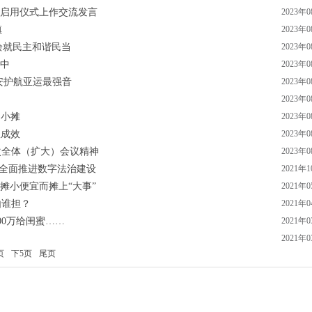
线启用仪式上作交流发言
2023年
镇
2023年
绘就民主和谐民当
2023年
心中
2023年
平安护航亚运最强音
2023年
2023年
出小摊
2023年
显成效
2023年
次全体（扩大）会议精神
2023年
镇全面推进数字法治建设
2021年
摊小便宜而摊上“大事”
2021年
由谁担？
2021年
00万给闺蜜……
2021年
2021年
页
下5页
尾页