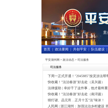
首页
|
政法要闻
|
共创平安
|
队伍建设
|
平安湖州网
>
政法动态
>
司法服务
司法服务
下周一正式开通！“2045885”按灵涉法帮
快收藏！“法治春游”好去处（吴兴篇）
法律援助 | 幸好干了这件事，他才最终
快收藏！“法治春游”好去处（南浔篇）
猜灯谜、品元宵…正月十五“法”味浓！
人民网 | 浙江湖州：加强法治乡村建设