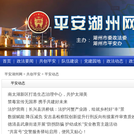
首页
|
政法要闻
|
共创平安
|
队伍建设
|
党建园地
|
政法动态
|
政
平安湖州网
>
共创平安
>
平安动态
平安动态
南太湖新区打造生态治理中心，共护太湖美
禁毒宣传无国界 携手共建好未来
法护营商｜长兴县洪桥镇：法护河蟹产业路，绘就乡村好“丰”景
数据赋能 降压减负 安吉县检察院创新提升行刑反向衔接案件审查质
德清县武康街道开展“防拐防骗 护幼成长”安全教育主题活动
“共富号”交警服务驿站启用，便民又贴心！