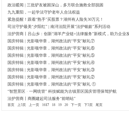
政法暖闻 | 三批驴友被困深山，多方联合施救全部脱困
九九重阳，一起学法守护老年人合法权益
紧急提醒！跟着“熟手”买股票？湖州有人险失30万元！
司法守护最美“夕阳红” | 南浔法院开展“法护银龄”系列活动
法护营商丨吕山乡：创新“湖羊产业链+法律服务”新模式，助力企业发
国庆特辑 | 光影颂华章，湖州政法的“平安”献礼⑦
国庆特辑 | 光影颂华章，湖州政法的“平安”献礼⑥
国庆特辑 | 光影颂华章，湖州政法的“平安”献礼⑤
国庆特辑 | 光影颂华章，湖州政法的“平安”献礼④
国庆特辑 | 光影颂华章，湖州政法的“平安”献礼③
国庆特辑 | 光影颂华章，湖州政法的“平安”献礼②
国庆特辑 | 光影颂华章，湖州政法的“平安”献礼 ①
“智慧景区 · 一网统管” 科技赋能为古镇景区国庆管理保驾护航
法护营商丨商圈建起司法服务“前哨站”
首页
上5页
上一页
16
17
18
19
20
下一页
下5页
尾页