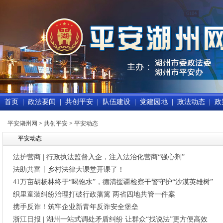
首页
|
政法要闻
|
共创平安
|
队伍建设
|
党建园地
|
政法动态
|
政
平安湖州网
>
共创平安
>
平安动态
平安动态
法护营商 | 行政执法监督入企，注入法治化营商“强心剂”
法助共富丨乡村法律大课堂开课了！
41万亩胡杨林终于“喝饱水”，德清援疆检察干警守护“沙漠英雄树”
织里童装纠纷治理打破行政藩篱 两省四地共管一件案
携手反诈！筑牢企业新青年反诈安全堡垒
浙江日报 | 湖州一站式调处矛盾纠纷 让群众“找说法”更方便高效