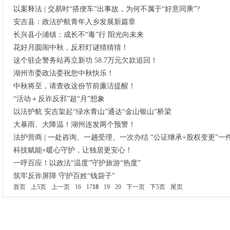
以案释法 | 交易时“搭便车”出事故，为何不属于“好意同乘”?
安吉县：政法护航青年入乡发展新篇章
长兴县小浦镇：成长不“毒”行 阳光向未来
花好月圆闹中秋，反邪灯谜猜猜猜！
这个驻企警务站再立新功 58.7万元欠款追回！
湖州市委政法委祝您中秋快乐！
中秋将至，请查收这份节前廉洁提醒！
“活动＋反诈反邪”超“月”想象
以法护航 安吉架起“绿水青山”通达“金山银山”桥梁
大暴雨、大降温！湖州连发两个预警！
法护营商 | 一处咨询、一趟受理、一次办结 “公证继承+股权变更”一件
科技赋能+暖心守护，让独居更安心！
一呼百应！以政法“温度”守护旅游“热度”
筑牢反诈屏障 守护百姓“钱袋子”
首页
上5页
上一页
16
17
18
19
20
下一页
下5页
尾页