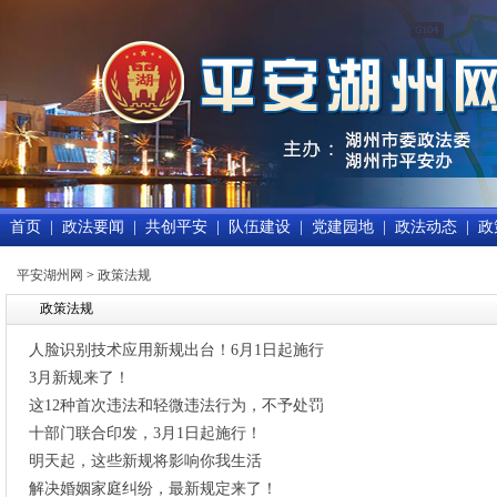
首页
|
政法要闻
|
共创平安
|
队伍建设
|
党建园地
|
政法动态
|
政
平安湖州网
>
政策法规
政策法规
人脸识别技术应用新规出台！6月1日起施行
3月新规来了！
这12种首次违法和轻微违法行为，不予处罚
十部门联合印发，3月1日起施行！
明天起，这些新规将影响你我生活
解决婚姻家庭纠纷，最新规定来了！