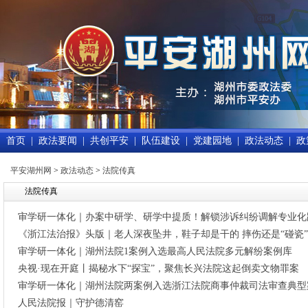
首页
|
政法要闻
|
共创平安
|
队伍建设
|
党建园地
|
政法动态
|
政
平安湖州网
>
政法动态
>
法院传真
法院传真
审学研一体化｜办案中研学、研学中提质！解锁涉诉纠纷调解专业化
《浙江法治报》头版｜老人深夜坠井，鞋子却是干的 摔伤还是“碰瓷
审学研一体化｜湖州法院1案例入选最高人民法院多元解纷案例库
央视·现在开庭丨揭秘水下“探宝”，聚焦长兴法院这起倒卖文物罪案
审学研一体化｜湖州法院两案例入选浙江法院商事仲裁司法审查典型
人民法院报｜守护德清窑