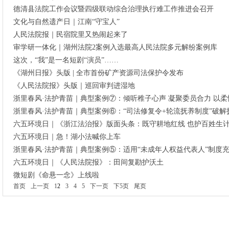
德清县法院工作会议暨四级联动综合治理执行难工作推进会召开
文化与自然遗产日｜江南“守宝人”
人民法院报｜民宿院里又热闹起来了
审学研一体化｜湖州法院2案例入选最高人民法院多元解纷案例库
这次，“我”是一名短剧“演员”……
《湖州日报》头版 | 全市首份矿产资源司法保护令发布
《人民法院报》头版｜巡回审判进湿地
浙里春风·法护青苗｜典型案例⑦：倾听稚子心声 凝聚委员合力 以
浙里春风·法护青苗｜典型案例⑥：“司法修复令+轮流抚养制度”破解
六五环境日｜《浙江法治报》版面头条：既守耕地红线 也护百姓生
六五环境日｜急！湖小法喊你上车
浙里春风·法护青苗｜典型案例⑤：适用“未成年人权益代表人”制度
六五环境日｜《人民法院报》：田间复勘护沃土
微短剧《命悬一念》上线啦
首页
上一页
1
2
3
4
5
下一页
下5页
尾页