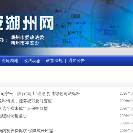
党建园地
|
政法动态
|
政策法规
|
通知公告
记宁云：践行“两山”理念 打造绿色司法标杆
2026年
这种情况，抚养权可及时变更！
2026年
入选全省未成年人保护典型
2026年
温暖回访暖童心
2026年
2026年
婚内抚养费诉求 保障成长所需
2026年