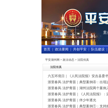
首页
|
政法要闻
|
共创平安
|
队伍建设
|
平安湖州网
>
政法动态
>
法院传真
法院传真
六五环境日｜《人民法院报》安吉县委书
浙里春风·法护青苗｜典型案例④：出现
浙里春风·法护青苗｜湖州法院两个案例
浙里春风·法护青苗｜《人民法院报》：
浙里春风·法护青苗｜伴少年逐光
浙里春风·法护青苗｜典型案例①：支持