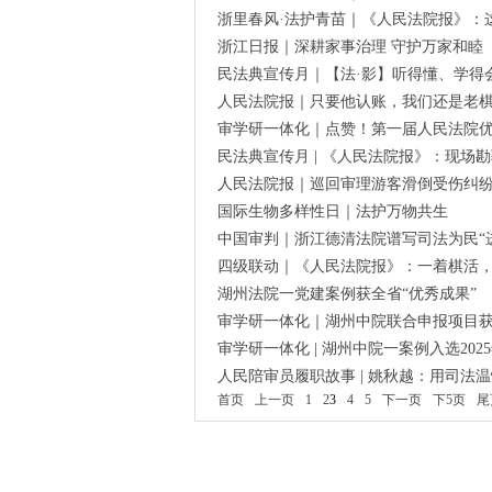
浙里春风·法护青苗｜《人民法院报》：
浙江日报｜深耕家事治理 守护万家和睦
民法典宣传月｜【法·影】听得懂、学得
人民法院报｜只要他认账，我们还是老
审学研一体化｜点赞！第一届人民法院
民法典宣传月 | 《人民法院报》：现场
人民法院报｜巡回审理游客滑倒受伤纠
国际生物多样性日｜法护万物共生
中国审判｜浙江德清法院谱写司法为民“
四级联动｜《人民法院报》：一着棋活
湖州法院一党建案例获全省“优秀成果”
审学研一体化｜湖州中院联合申报项目
审学研一体化 | 湖州中院一案例入选20
人民陪审员履职故事 | 姚秋越：用司法温
首页
上一页
1
2
3
4
5
下一页
下5页
尾