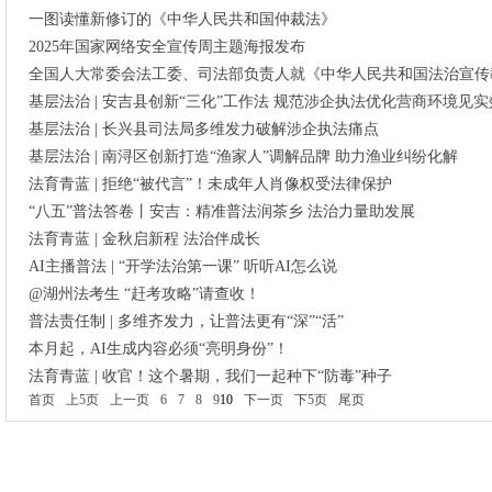
一图读懂新修订的《中华人民共和国仲裁法》
2025年国家网络安全宣传周主题海报发布
全国人大常委会法工委、司法部负责人就《中华人民共和国法治宣传
基层法治 | 安吉县创新“三化”工作法 规范涉企执法优化营商环境见实
基层法治 | 长兴县司法局多维发力破解涉企执法痛点
基层法治 | 南浔区创新打造“渔家人”调解品牌 助力渔业纠纷化解
法育青蓝 | 拒绝“被代言”！未成年人肖像权受法律保护
“八五”普法答卷丨安吉：精准普法润茶乡 法治力量助发展
法育青蓝 | 金秋启新程 法治伴成长
AI主播普法 | “开学法治第一课” 听听AI怎么说
@湖州法考生 “赶考攻略”请查收！
普法责任制 | 多维齐发力，让普法更有“深”“活”
本月起，AI生成内容必须“亮明身份”！
法育青蓝 | 收官！这个暑期，我们一起种下“防毒”种子
首页
上5页
上一页
6
7
8
9
10
下一页
下5页
尾页