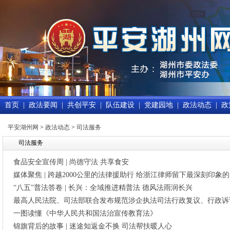
首页
|
政法要闻
|
共创平安
|
队伍建设
|
党建园地
|
政法动态
|
政
平安湖州网
>
政法动态
>
司法服务
司法服务
食品安全宣传周 | 尚德守法 共享食安
媒体聚焦 | 跨越2000公里的法律援助行 给浙江律师留下最深刻印象
“八五”普法答卷 | 长兴：全域推进精普法 德风法雨润长兴
最高人民法院、司法部联合发布规范涉企执法司法行政复议、行政诉
一图读懂《中华人民共和国法治宣传教育法》
锦旗背后的故事 | 迷途知返金不换 司法帮扶暖人心