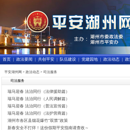
首页
|
政法要闻
|
共创平安
|
队伍建设
|
党建园地
|
政法动态
|
政
平安湖州网
>
政法动态
>
司法服务
司法服务
瑞马迎春 法治同行（法律援助篇）
瑞马迎春 法治同行（人民调解篇）
瑞马迎春 法治同行（普法宣传篇）
瑞马迎春 法治同行（法护营商篇）
湖州市各区县烟花爆竹“双禁”政策
新春安全不打烊！这份假期平安指南请查收～