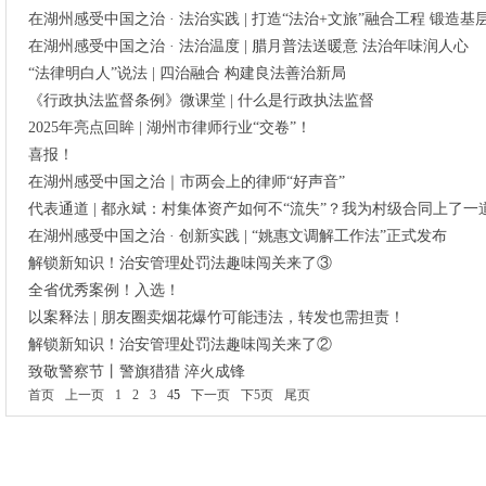
在湖州感受中国之治 · 法治实践 | 打造“法治+文旅”融合工程 锻造
在湖州感受中国之治 · 法治温度 | 腊月普法送暖意 法治年味润人心
“法律明白人”说法 | 四治融合 构建良法善治新局
《行政执法监督条例》微课堂 | 什么是行政执法监督
2025年亮点回眸 | 湖州市律师行业“交卷”！
喜报！
在湖州感受中国之治｜市两会上的律师“好声音”
代表通道 | 都永斌：村集体资产如何不“流失”？我为村级合同上了一道
在湖州感受中国之治 · 创新实践 | “姚惠文调解工作法”正式发布
解锁新知识！治安管理处罚法趣味闯关来了③
全省优秀案例！入选！
以案释法 | 朋友圈卖烟花爆竹可能违法，转发也需担责！
解锁新知识！治安管理处罚法趣味闯关来了②
致敬警察节丨警旗猎猎 淬火成锋
首页
上一页
1
2
3
4
5
下一页
下5页
尾页