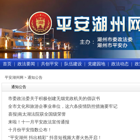
首页
|
政法要闻
|
共创平安
|
队伍建设
|
党建园地
|
政法动态
|
政
平安湖州网
>
通知公告
通知公告
市委政法委关于积极创建无烟党政机关的倡议书
全市文化和旅游企事业单位，这六条疫情防控措施要牢记
喜报|南太湖法院获全国级荣誉
来啦！十一月平安政法宣传通报
十月份平安指数公布！
“平安湖州 抖出精彩” 抖音短视频大赛火热开启！