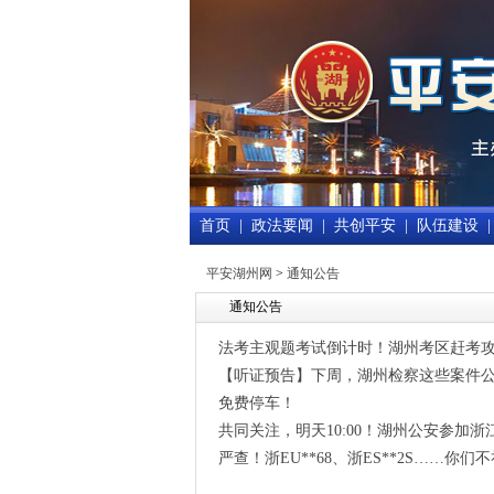
首页
|
政法要闻
|
共创平安
|
队伍建设
|
平安湖州网
>
通知公告
通知公告
法考主观题考试倒计时！湖州考区赶考
【听证预告】下周，湖州检察这些案件
免费停车！
共同关注，明天10:00！湖州公安参加
严查！浙EU**68、浙ES**2S……你