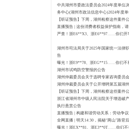
中共湖州市委政法委员会2024年度单位
务中心(湖州市政法信息中心)2024年度
【听证预告】下周，湖州检察这件案件
直播预告 | 这份消费者权益保护指南，
严查！浙E6**X3、浙E6**97……你们
湖州市司法局关于2025年国家统一法
告
曝光！浙E9**78、浙EG**15……你们
湖州市试鸣防空警报的公告
湖州仲裁委员会关于选聘专家咨询委员
湖州仲裁委员会关于公开增聘第五届湖
【听证预告】下周，湖州检察这些案件
浙江省湖州市中级人民法院关于增选破
执行悬赏公告
直播预告 | 构建和谐劳动关系：劳动争
全网直播 | 明天14:30，揭秘“两山
曝光！浙EX**81、浙E3**0T……你