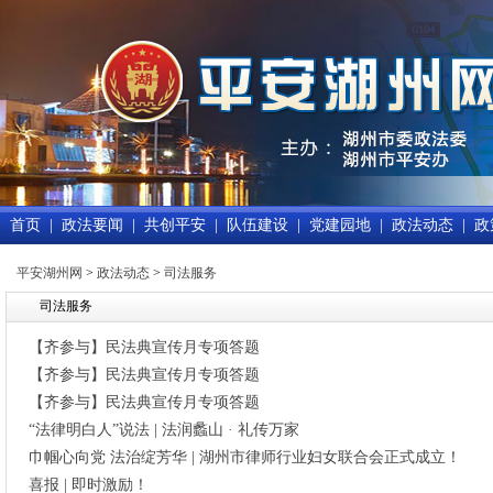
首页
|
政法要闻
|
共创平安
|
队伍建设
|
党建园地
|
政法动态
|
政
平安湖州网
>
政法动态
>
司法服务
司法服务
【齐参与】民法典宣传月专项答题
【齐参与】民法典宣传月专项答题
【齐参与】民法典宣传月专项答题
“法律明白人”说法 | 法润蠡山 · 礼传万家
巾帼心向党 法治绽芳华 | 湖州市律师行业妇女联合会正式成立！
喜报 | 即时激励！