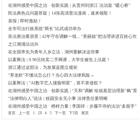
在湖州感受中国之治 · 创新实践 | 从贵州到浙江 法治架 “暖心桥”
民法典热点问题答疑｜14张高清普法漫画，速来领取！
喜报 | 即时激励！
全市司法行政系统“两长”比武成功举办
良法善治看浙里 | 42年守在调解一线，“美丽姐”把法理讲进百姓心坎
之江潮涌法治兴
在全国率先为青年入乡立法，湖州要解决这些事
以案释法 | 0.98元转卖二手网课，大学生被告上法庭！
浙江通过这部法，为发展蓝图立规矩
“养龙虾”不懂法怎么行？当心四大法律风险→
以案释法 | “AI数字艺人撞脸明星”，算不算侵权？
在湖州感受中国之治 · 创新实践 | “天和”调解 绘就基层治理新“枫”景
“法律明白人”说法 | 校园安全无小事 法律责任要明晰
在湖州感受中国之治 · 榜样力量 | 李国祥：步履不停的法治“多面手”
首页
上一页
1
2
3
4
5
下一页
下5页
尾页